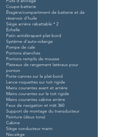
Puits d'ancrage
Coupe-batterie
Étagère/compartiment de batterie et de
réservoir d'huile
Siège arrière rabattable * 2
Échelle
Patin antidérapant plat-bord
Système d'auto-vidange
Pompe de cale
Pontons étanches
Pontons remplis de mousse
Plateaux de rangement latéraux pour
ponton
Porte-cannes sur le plat-bord
Lance-roquettes sur toit rigide
Mains courantes avant et arrière
Mains courantes sur le toit rigide
Mains courantes cabine arrière
Feux de navigation et mât 360
Support de montage du transducteur
Peinture (deux tons)
Cabine
Siège conducteur marin
Nav.siège