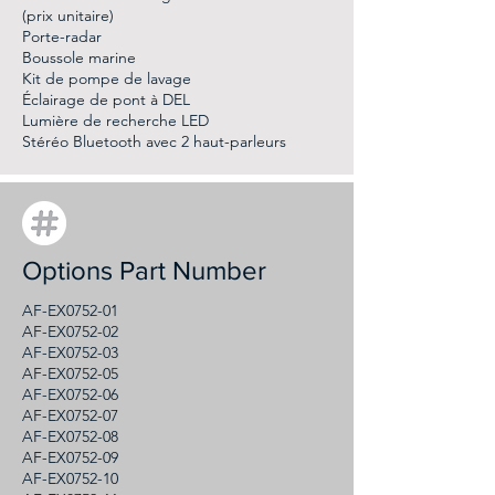
(prix unitaire)
Porte-radar
Boussole marine
Kit de pompe de lavage
Éclairage de pont à DEL
Lumière de recherche LED
Stéréo Bluetooth avec 2 haut-parleurs
Options Part Number
AF-EX0752-01
AF-EX0752-02
AF-EX0752-03
AF-EX0752-05
AF-EX0752-06
AF-EX0752-07
AF-EX0752-08
AF-EX0752-09
AF-EX0752-10