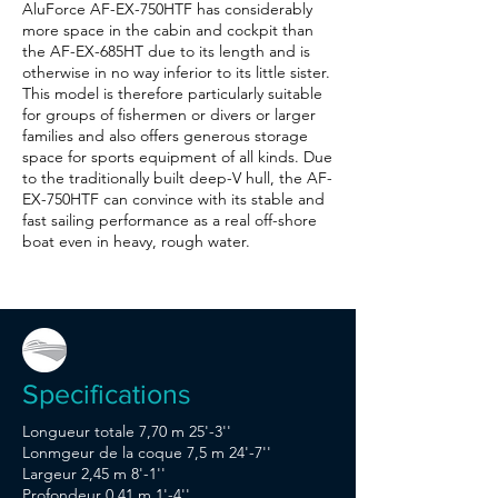
AluForce AF-EX-750HTF has considerably
more space in the cabin and cockpit than
the AF-EX-685HT due to its length and is
otherwise in no way inferior to its little sister.
This model is therefore particularly suitable
for groups of fishermen or divers or larger
families and also offers generous storage
space for sports equipment of all kinds. Due
to the traditionally built deep-V hull, the AF-
EX-750HTF can convince with its stable and
fast sailing performance as a real off-shore
boat even in heavy, rough water.
Specifications
Longueur totale 7,70 m 25'-3''
Lonmgeur de la coque 7,5 m 24'-7''
Largeur 2,45 m 8'-1''
Profondeur 0,41 m 1'-4''