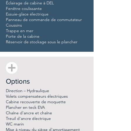
Éclairage de cabine à DEL
Fenêtre coulissante
Essuie-glace électrique
Panneau de commande de commutateur
Coussins
Trappe en mer
Porte de la cabine
Réservoir de stockage sous le plancher
Options
Direction – Hydraulique
Volets compensateurs électriques
Cabine recouverte de moquette
Plancher en teck EVA
Chaîne d'ancre et chaîne
Treuil d'ancre électrique
WC marin
Mise à niveau du siège d'amortissement