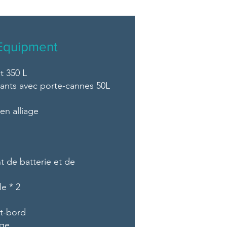
Equipment
t 350 L
vants avec porte-cannes 50L
en alliage
 de batterie et de
le * 2
at-bord
nge