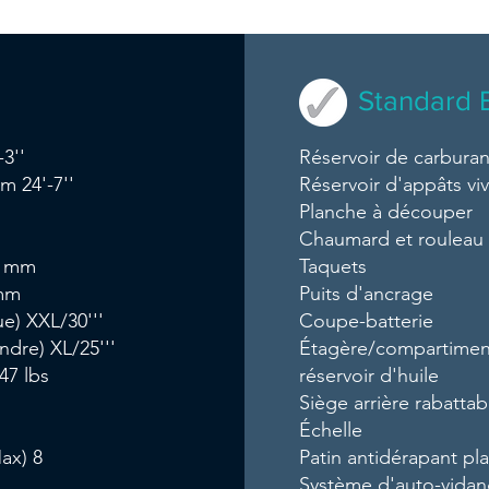
Standard 
3''
Réservoir de carburan
m 24'-7''
Réservoir d'appâts vi
Planche à découper
Chaumard et rouleau 
6 mm
Taquets
 mm
Puits d'ancrage
e) XXL/30'''
Coupe-batterie
ndre) XL/25'''
Étagère/compartiment
47 lbs
réservoir d'huile
Siège arrière rabattab
Échelle
ax) 8
Patin antidérapant pl
Système d'auto-vida