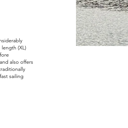
nsiderably
 length (XL)
efore
 and also offers
raditionally
ast sailing