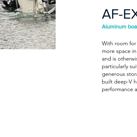
AF-E
Aluminum boa
With room for
more space in 
and is otherwis
particularly su
generous stora
built deep-V h
performance as