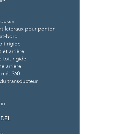
mousse
t latéraux pour ponton
lat-bord
it rigide
 et arrière
 toit rigide
e arrière
t mât 360
du transducteur
in
à DEL
ue