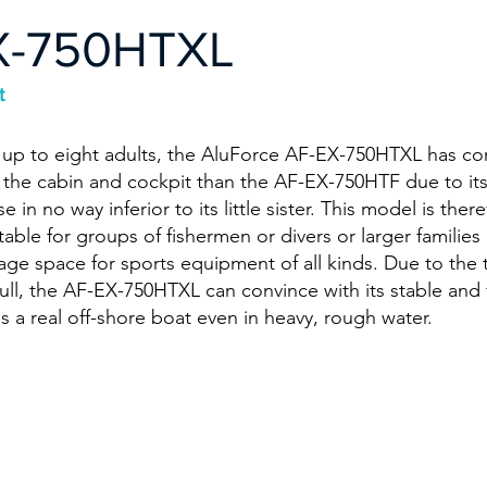
X-750HTXL
t
 up to eight adults, the AluForce AF-EX-750HTXL has co
the cabin and cockpit than the AF-EX-750HTF due to its
e in no way inferior to its little sister. This model is ther
itable for groups of fishermen or divers or larger families
ge space for sports equipment of all kinds. Due to the t
ull, the AF-EX-750HTXL can convince with its stable and f
 a real off-shore boat even in heavy, rough water.