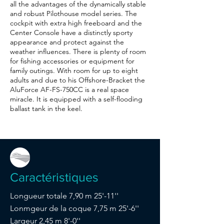
all the advantages of the dynamically stable
and robust Pilothouse model series. The
cockpit with extra high freeboard and the
Center Console have a distinctly sporty
appearance and protect against the
weather influences. There is plenty of room
for fishing accessories or equipment for
family outings. With room for up to eight
adults and due to his Offshore-Bracket the
AluForce AF-FS-750CC is a real space
miracle. It is equipped with a self-flooding
ballast tank in the keel.
Caractéristiques
Longueur totale 7,90 m 25'-11''
Lonmgeur de la coque 7,75 m 25'-6''
Largeur 2,45 m 8'-0''