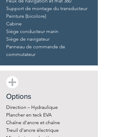
Feux de navigation et mât 360
Support de montage du transducteur
Peinture (bicolore)
Cabine
Siège conducteur marin
Siège de navigateur
Panneau de commande de
commutateur
Options
Direction – Hydraulique
Plancher en teck EVA
Chaîne d'ancre et chaîne
Treuil d'ancre électrique